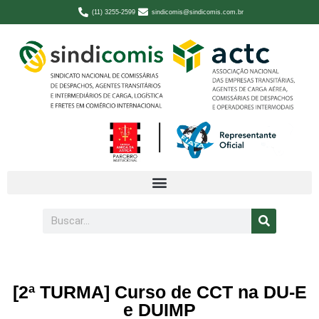
(11) 3255-2599
sindicomis@sindicomis.com.br
[2ª TURMA] Curso de CCT na DU-E
e DUIMP