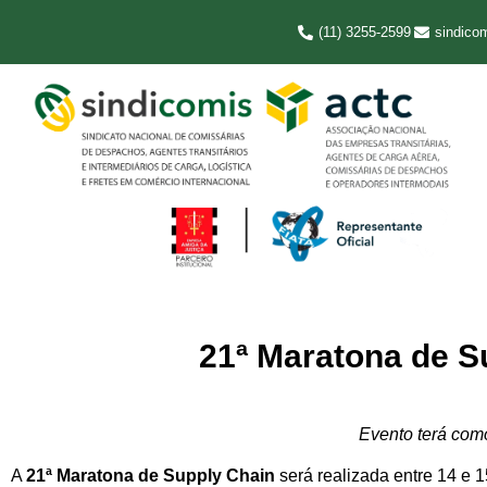
(11) 3255-2599
sindico
21ª Maratona de Su
Evento terá como
A
21ª Maratona de Supply Chain
será realizada entre 14 e 