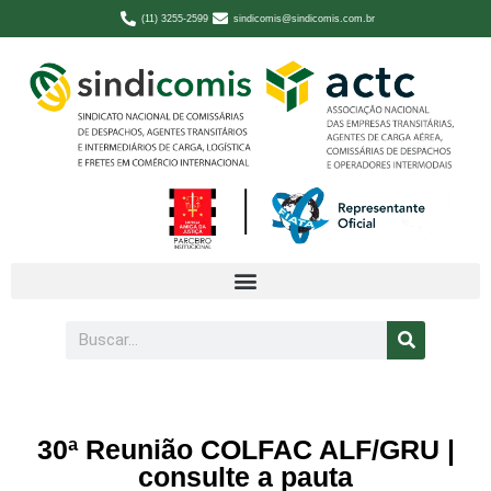
(11) 3255-2599
sindicomis@sindicomis.com.br
30ª Reunião COLFAC ALF/GRU |
consulte a pauta