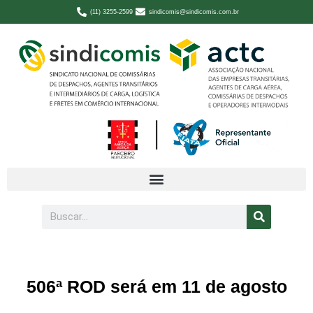
(11) 3255-2599
sindicomis@sindicomis.com.br
506ª ROD será em 11 de agosto