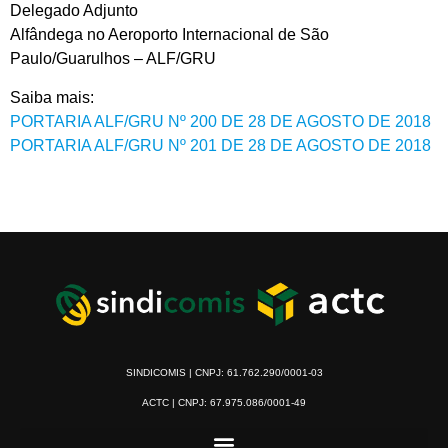
Delegado Adjunto
Alfândega no Aeroporto Internacional de São
Paulo/Guarulhos – ALF/GRU
Saiba mais:
PORTARIA ALF/GRU Nº 200 DE 28 DE AGOSTO DE 2018
PORTARIA ALF/GRU Nº 201 DE 28 DE AGOSTO DE 2018
SINDICOMIS | CNPJ: 61.762.290/0001-03
ACTC | CNPJ: 67.975.086/0001-49