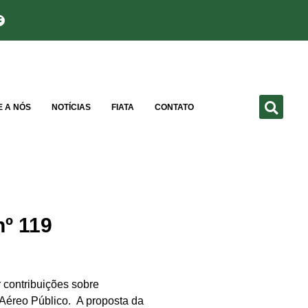
E A NÓS
NOTÍCIAS
FIATA
CONTATO
nº 119
r contribuições sobre
 Aéreo Público. A proposta da