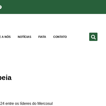
E A NÓS
NOTÍCIAS
FIATA
CONTATO
peia
4 entre os líderes do Mercosul