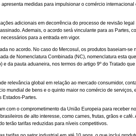
apresenta medidas para impulsionar o comércio internacional e
ações adicionais em decorrência do processo de revisão legal a
r assinado. Ademais, o acordo será vinculante para as Partes, co
necessários para a entrada em vigor.
otada no acordo. No caso do Mercosul, os produtos baseiam-s
ada de Nomenclatura Combinada (NC), nomenclatura esta que 
io) e da pauta aduaneira, nos termos do artigo 9º do Tratado qu
ande relevância global em relação ao mercado consumidor, con
io mundial de bens e o quinto maior no comércio de serviços, 
s Estados-Partes.
tam com o comprometimento da União Europeia para receber no
 brasileiros de alto interesse, como carnes, frutas, grãos e caf
do terão tarifas reduzidas para níveis competitivos.
arifas no setor industrial em até 10 anos, o que inclui produ