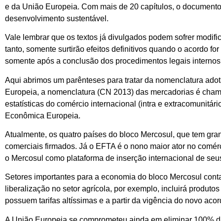
e da União Europeia. Com mais de 20 capítulos, o documento 
desenvolvimento sustentável.
Vale lembrar que os textos já divulgados podem sofrer modific
tanto, somente surtirão efeitos definitivos quando o acordo fo
somente após a conclusão dos procedimentos legais internos 
Aqui abrimos um parênteses para tratar da nomenclatura ad
Europeia, a nomenclatura (CN 2013) das mercadorias é cham
estatísticas do comércio internacional (intra e extracomunitár
Econômica Europeia.
Atualmente, os quatro países do bloco Mercosul, que tem gr
comerciais firmados. Já o EFTA é o nono maior ator no comérc
o Mercosul como plataforma de inserção internacional de seu
Setores importantes para a economia do bloco Mercosul con
liberalização no setor agrícola, por exemplo, incluirá produtos
possuem tarifas altíssimas e a partir da vigência do novo acor
A União Europeia se comprometeu ainda em eliminar 100% das t