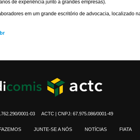
 anos de experiência junto a grandes empresas).
aboradores em um grande escritório de advocacia, localizado n
br
762.290/0001-03
ACTC | CNPJ: 67.975.086/0001-49
 FAZEMOS
JUNTE-SE A NÓS
NOTÍCIAS
FIATA