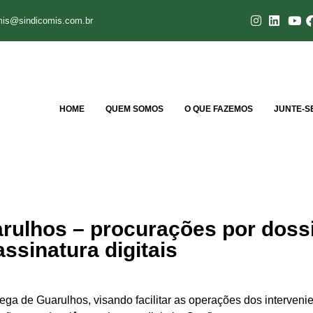
mis@sindicomis.com.br
HOME
QUEM SOMOS
O QUE FAZEMOS
JUNTE-S
rulhos – procurações por doss
assinatura digitais
dega de Guarulhos, visando facilitar as operações dos interveni