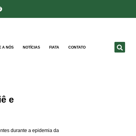
E A NÓS
NOTÍCIAS
FIATA
CONTATO
iê e
entes durante a epidemia da