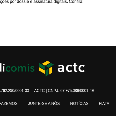
ões por dossiê e assinatura digitais. Confira:
762.290/0001-03
ACTC | CNPJ: 67.975.086/0001-49
 FAZEMOS
JUNTE-SE A NÓS
NOTÍCIAS
FIATA