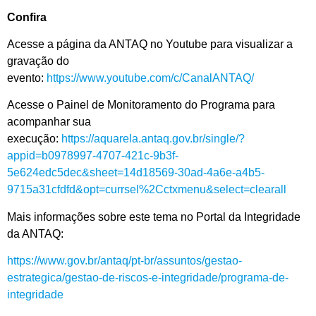
Confira
Acesse a página da ANTAQ no Youtube para visualizar a
gravação do
evento:
https://www.youtube.com/c/CanalANTAQ/
Acesse o Painel de Monitoramento do Programa para
acompanhar sua
execução:
https://aquarela.antaq.gov.br/single/?
appid=b0978997-4707-421c-9b3f-
5e624edc5dec&sheet=14d18569-30ad-4a6e-a4b5-
9715a31cfdfd&opt=currsel%2Cctxmenu&select=clearall
Mais informações sobre este tema no Portal da Integridade
da ANTAQ:
https://www.gov.br/antaq/pt-br/assuntos/gestao-
estrategica/gestao-de-riscos-e-integridade/programa-de-
integridade