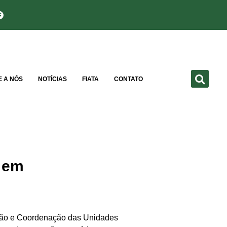
E A NÓS
NOTÍCIAS
FIATA
CONTATO
s em
zação e Coordenação das Unidades