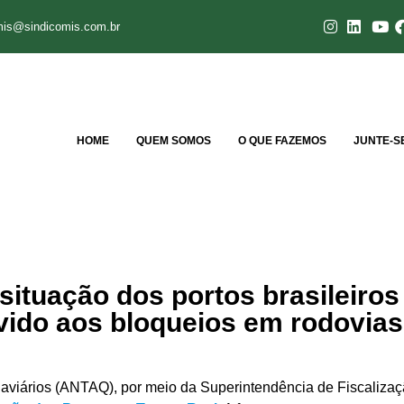
mis@sindicomis.com.br
HOME
QUEM SOMOS
O QUE FAZEMOS
JUNTE-S
ituação dos portos brasileiro
vido aos bloqueios em rodovias
quaviários (ANTAQ), por meio da Superintendência de Fiscali