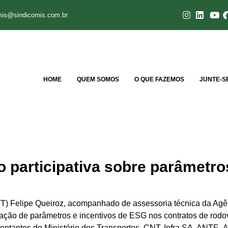
mis@sindicomis.com.br
HOME
QUEM SOMOS
O QUE FAZEMOS
JUNTE-S
o participativa sobre parâmetr
NTT) Felipe Queiroz, acompanhado de assessoria técnica da Ag
ntação de parâmetros e incentivos de ESG nos contratos de rodo
sentantes do Ministério dos Transportes, CNT, Infra SA, ANTF, A