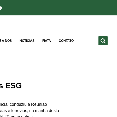
E A NÓS
NOTÍCIAS
FIATA
CONTATO
os ESG
ência, conduziu a Reunião
vias e ferrovias, na manhã desta
NUT, entre outros.