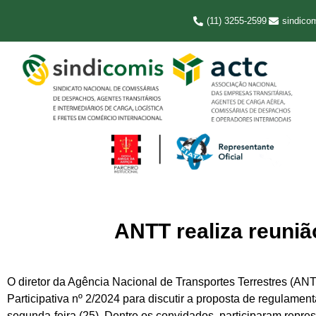
(11) 3255-2599
sindico
ANTT realiza reuniã
O diretor da Agência Nacional de Transportes Terrestres (A
Participativa nº 2/2024 para discutir a proposta de regulame
segunda-feira (25). Dentre os convidados, participaram repre