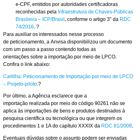
e-CPF,
emitidos por autoridades certificadoras
reconhecidas pela
Infraestrutura de Chaves-Públicas
Brasileira – ICP/Brasil
, conforme o
artigo
3° da
RDC
74/2016
.
?
Para auxiliar
os interessados
nesse processo
de
peticionamento
, a
Anvisa
disponibilizou um documento
com u
m passo a passo
contendo
todas as
orientações
sobre
a
import
ação por meio de LPCO.
Confira
o link abaixo:
Cartilha:
Peticionamento
de Importação por meio de LPCO
– Projeto-piloto
.
?
Por último, a Agência e
sclarece
que a
importação
realizada
por meio do código 90261 não se
aplica às imp
ortações de bens e produtos
destinados à
pesquisa científi
ca ou tecnológica ou que integre
m os
procedimentos
1
e 1A do
c
apítulo XXXIX da
RDC 81/2008
.
Eventuais dúvidas
sobre o assunto
podem ser enviadas