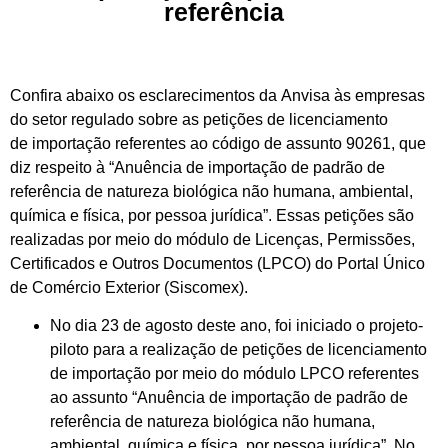
referência
Confira
abaixo
os
esclarecimentos da
Anvisa
às em
presas
do setor regulado sobre
as petições
de
l
icenciamento
de
i
mportação
referentes
ao código de
assunto
90261
, que
diz respeito à “A
nuência de importação de padrão de
referência de natureza biológica não humana, ambiental,
química e física, por pessoa jurídica”
.
Essas petições são
realizadas
por meio do
módulo
de
Licenças, Permissões,
Certificados e Outros Documentos
(LPCO)
do Portal Único
de Comércio Exterior
(Siscomex).
No dia 2
3 de agosto de
ste ano,
foi iniciado o projeto-
piloto para
a realização de petições
de
l
icenciamento
de
i
mportação por
meio do
módulo
LPCO
referentes
ao assunto
“
Anuência de importação de padrão de
referência de natureza biológica não humana,
ambiental, química e física, por pessoa jurídica
”
.
No