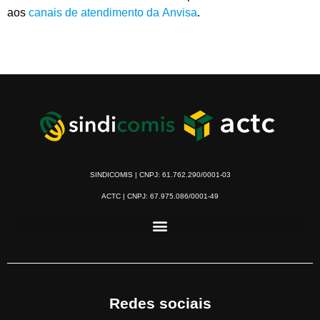
ao
s
canais de
atendimento
da
Anvisa
.
SINDICOMIS | CNPJ: 61.762.290/0001-03
ACTC | CNPJ: 67.975.086/0001-49
Redes sociais