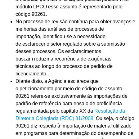
módulo LPCO esse assunto
é representado
pel
o
código
90261
.
No
processo
de revisão contínua par
a
obter
avanços e
melhorias
d
as análises de processos de
importação,
identificou-se
a necessidade
de
esclarecer o setor regulado
sobre
a
submissão
desses processos
.
Os
esclarecimentos
buscam
reduzir
a recorrência de
exigências
técnicas
ao longo do processo de pedido de
licenciamento
.
Diante disto, a Agência esclarece que
o
p
eticionamento
por meio do código de assunto
90261 refere-se exclusivamente às importações de
padrão de referência para ensaio de proficiência
regulamentada pelo
c
apítulo XX da
R
esolução da
Diretoria Colegiada (R
DC
)
81
/
2008
. O
u seja,
o código
90261
diz respeito
à
importação de material utilizado
em programas para determinação do desempenho de