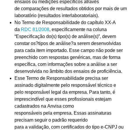
ensaios ou medições específicos
através
de
comparações
de resultados obtidos por mais de um
laboratório
(
resultados
interlaboratoriais
)
.
No
Termo de Responsabilidade do
c
apítulo XX-A
da
RDC 81/2008
, especificamente na coluna
“Especificação do(s) tipo(s) de análise(s)”, devem
constar os?tipos
de análise?a serem desenvolvidas
para
cada item importado. Esse campo não
pode
ser
preenchido com respostas gen
éricas, mas de forma
específica, com informações
sobre a análise a ser
desenvolvida no âmbito dos ensaios de proficiência.
Ess
e T
ermo de Responsabilidade
precisa ser
assinado digitalmente pelo responsável técnico e
pelo
responsável
legal da empresa
.
Para tanto
,
é
imprescindível que esses profissionais estejam
cadastrados na
Anvisa
como
responsáveis
pel
a
empresa. Essas assinaturas
precisam seguir o padrão requerido
para
a
validação,
com certificados do tipo e-CNPJ ou