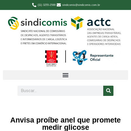
(11) 3255-2599
sindicomis@sindicomis.com.br
Anvisa proíbe anel que promete
medir glicose