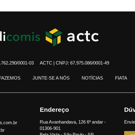
762.290/0001-03
ACTC | CNPJ: 67.975.086/0001-49
 FAZEMOS
JUNTE-SE A NÓS
NOTÍCIAS
FIATA
Endereço
Dúv
Rua Avanhandava, 126 6º andar -
Envie
s.com.br
01306-901
.br
Bela Vista - São Paulo - SP