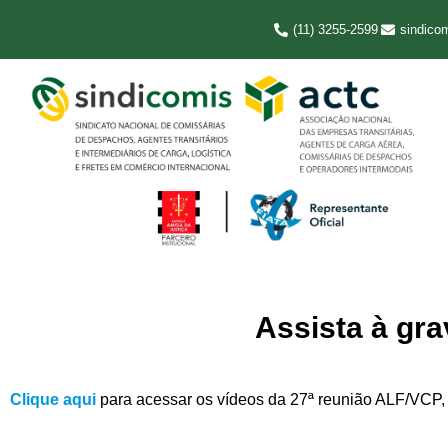
(11) 3255-2599
sindico
Assista à gr
Clique aqui
para acessar os vídeos da 27ª reunião ALF/VCP, 