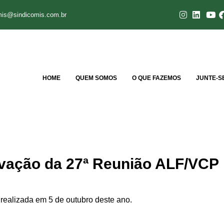
mis@sindicomis.com.br
HOME
QUEM SOMOS
O QUE FAZEMOS
JUNTE-S
avação da 27ª Reunião ALF/VCP
realizada em 5 de outubro deste ano.