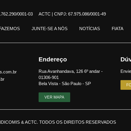
762.290/0001-03
ACTC | CNPJ: 67.975.086/0001-49
 FAZEMOS
JUNTE-SE A NÓS
NOTÍCIAS
FIATA
Endereço
Dúv
Rua Avanhandava, 126 6º andar -
Envie
s.com.br
01306-901
.br
Bela Vista - São Paulo - SP
F
VER MAPA
NDICOMIS & ACTC. TODOS OS DIREITOS RESERVADOS