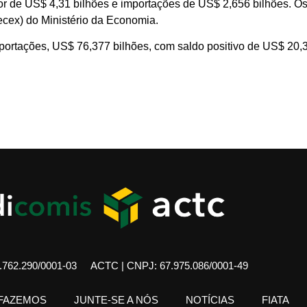
lor de US$ 4,31 bilhões e importações de US$ 2,656 bilhões. O
Secex) do Ministério da Economia.
portações, US$ 76,377 bilhões, com saldo positivo de US$ 20,3
762.290/0001-03
ACTC | CNPJ: 67.975.086/0001-49
 FAZEMOS
JUNTE-SE A NÓS
NOTÍCIAS
FIATA