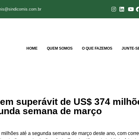
mis@sindicomis.com.br
HOME
QUEM SOMOS
O QUE FAZEMOS
JUNTE-S
tem superávit de US$ 374 milhõ
unda semana de março
374 milhões até a segunda semana de março deste ano, com cor