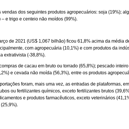
 vendas dos seguintes produtos agropecuários: soja (19%); alg
 – e trigo e centeio não moídos (99%).
arço de 2021 (US$ 1,067 bilhão) ficou 61,8% acima da média 
cipalmente, com agropecuária (10,1%) e com produtos da indús
 extrativista (-38,8%).
ompras de cacau em bruto ou torrado (65,8%); pescado inteiro v
7,2%) e cevada não moída (56,3%), entre os produtos agropecuá
mportações foram, mais uma vez, as entradas de plataformas, em
os ou fertilizantes químicos, exceto fertilizantes brutos (39,
camentos e produtos farmacêuticos, exceto veterinários (41,1%
s (25,9%).