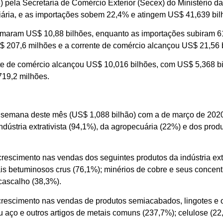
) pela Secretaria de Comércio Exterior (Secex) do Ministério 
ária, e as importações sobem 22,4% e atingem US$ 41,639 bil
maram US$ 10,88 bilhões, enquanto as importações subiram 61
US$ 207,6 milhões e a corrente de comércio alcançou US$ 21,56 
e de comércio alcançou US$ 10,016 bilhões, com US$ 5,368 b
719,2 milhões.
 semana deste mês (US$ 1,088 bilhão) com a de março de 202
stria extrativista (94,1%), da agropecuária (22%) e dos produ
escimento nas vendas dos seguintes produtos da indústria extra
ais betuminosos crus (76,1%); minérios de cobre e seus concen
 cascalho (38,3%).
crescimento nas vendas de produtos semiacabados, lingotes e o
u aço e outros artigos de metais comuns (237,7%); celulose (22