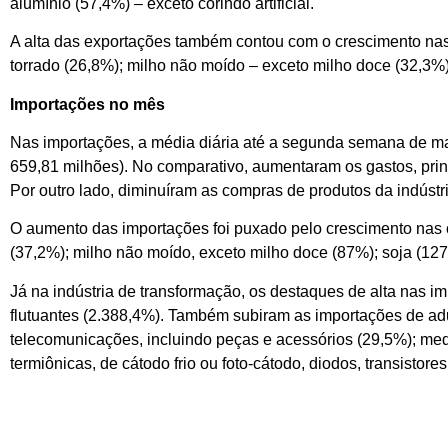
alumínio (57,4%) – exceto corindo artificial.
A alta das exportações também contou com o crescimento nas
torrado (26,8%); milho não moído – exceto milho doce (32,3%)
Importações no mês
Nas importações, a média diária até a segunda semana de m
659,81 milhões). No comparativo, aumentaram os gastos, prin
Por outro lado, diminuíram as compras de produtos da indústria
O aumento das importações foi puxado pelo crescimento nas c
(37,2%); milho não moído, exceto milho doce (87%); soja (12
Já na indústria de transformação, os destaques de alta nas i
flutuantes (2.388,4%). Também subiram as importações de adub
telecomunicações, incluindo peças e acessórios (29,5%); medi
termiônicas, de cátodo frio ou foto-cátodo, diodos, transistore