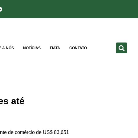
E A NÓS
NOTÍCIAS
FIATA
CONTATO
es até
rente de comércio de US$ 83,651