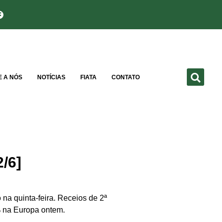
E A NÓS
NOTÍCIAS
FIATA
CONTATO
/6]
 na quinta-feira. Receios de 2ª
% na Europa ontem.