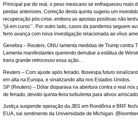
Principal par do real, o peso mexicano se enfraqueceu mais
perdas anteriores. Correção desta quinta sugeriu um investi
recuperação pós-crise, embora as apostas positivas não te
“já em curso´´. Por outro lado, casos da pandemia seguem av
ferro avança com nova investigação relacionada ao vírus am
Genebra – Reuters. ONU lamenta medidas de Trump contra Tri
Lamenta manifestantes querendo derrubar a estátua de Winsto
traria grande retrocesso essa ação. .
Reuters – Com ajuste após feriado, Ibovespa futuro sinaliza
em alta na Europa, e sinalizando alta nos Estados Unidos.
SP (Reuters) – Dólar disparava na abertura contra o real nos 
de feriado, devido quinta-feira turbulenta para ativos arrisca
Justiça suspende operação da JBS em Rondônia e BRF fecha p
EUA, sai sentimento da Universidade de Michigan. (Bloombe