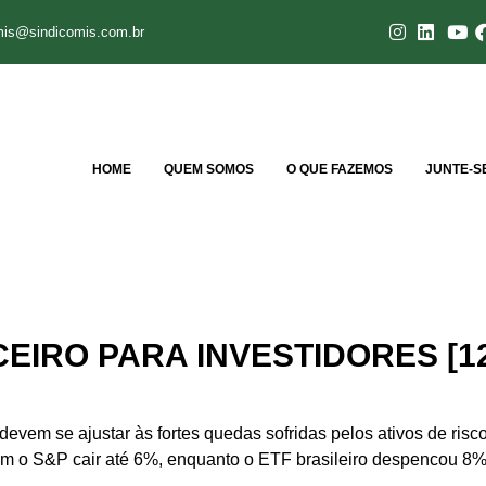
mis@sindicomis.com.br
HOME
QUEM SOMOS
O QUE FAZEMOS
JUNTE-S
EIRO PARA INVESTIDORES [12
evem se ajustar às fortes quedas sofridas pelos ativos de risco
m o S&P cair até 6%, enquanto o ETF brasileiro despencou 8