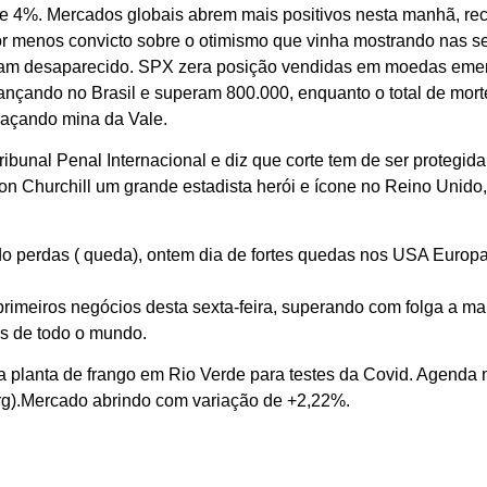
 de 4%. Mercados globais abrem mais positivos nesta manhã, r
dor menos convicto sobre o otimismo que vinha mostrando nas s
nham desaparecido. SPX zera posição vendidas em moedas eme
ançando no Brasil e superam 800.000, enquanto o total de mort
eaçando mina da Vale.
bunal Penal Internacional e diz que corte tem de ser protegid
n Churchill um grande estadista herói e ícone no Reino Unido,
ndo perdas ( queda), ontem dia de fortes quedas nos USA Europ
primeiros negócios desta sexta-feira, superando com folga a mar
dos de todo o mundo.
lanta de frango em Rio Verde para testes da Covid. Agenda no
rg).Mercado abrindo com variação de +2,22%.