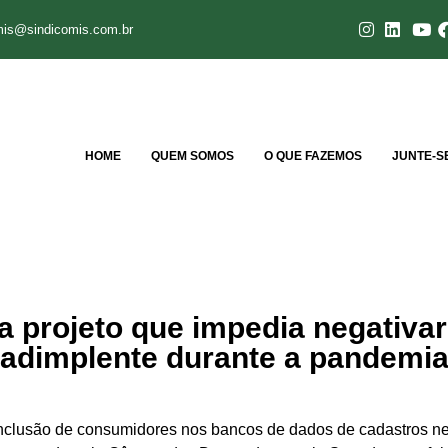
mis@sindicomis.com.br
HOME
QUEM SOMOS
O QUE FAZEMOS
JUNTE-S
a projeto que impedia negativar
adimplente durante a pandemi
 inclusão de consumidores nos bancos de dados de cadastros n