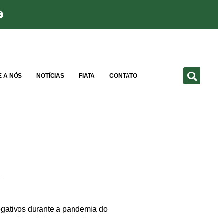
E A NÓS
NOTÍCIAS
FIATA
CONTATO
a
egativos durante a pandemia do