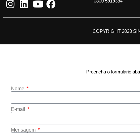
0800 5919384
COPYRIGHT 2023 SI
Preencha o formulário abai
Nome
E-mail
Mensagem