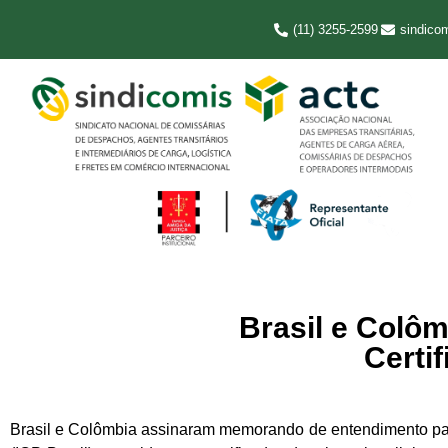
(11) 3255-2599
sindico
Brasil e Colô
Certi
Brasil e Colômbia assinaram memorando de entendimento para p