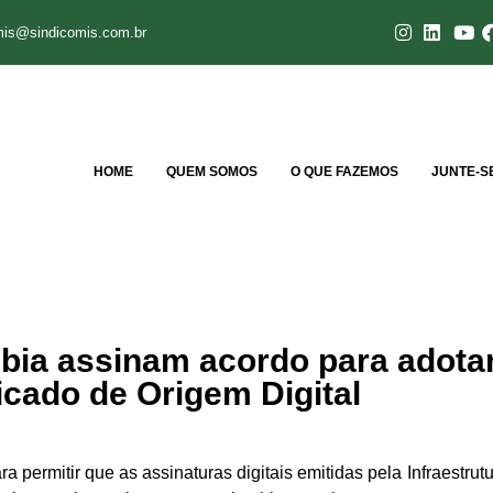
mis@sindicomis.com.br
HOME
QUEM SOMOS
O QUE FAZEMOS
JUNTE-S
mbia assinam acordo para adota
ficado de Origem Digital
ermitir que as assinaturas digitais emitidas pela Infraestrut