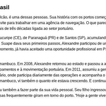
asil
lcão, é uma dessas pessoas. Sua história com os portos começ
vite para trabalhar em uma agência de navegação. O que pareci
s de três décadas ligada ao setor portuário.
Mucuripe (CE), de Paranaguá (PR) e de Santos (SP), acumuland
 Suape dava seus primeiros passos, Alexandre participou de u
momento, já havia aceitado uma oportunidade profissional em 
Pernambuco. Em 2008, Alexandre retornou ao estado e passou a
pamentos e à movimentação portuária. Em 2011, assumiu a ger
ário, onde participa diariamente das operações e acompanha o 
ernambuco, vi também o quanto ele estava crescendo. E continua
sou também a fazer parte da sua vida pessoal. Seu filho ingresso
as frequentemente giram em torno do porto. “Hoje a gente vive