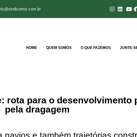
mis@sindicomis.com.br
HOME
QUEM SOMOS
O QUE FAZEMOS
JUNTE-S
 rota para o desenvolvimento 
pela dragagem
navios e também trajetórias const