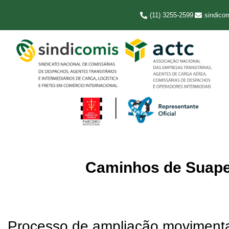
(11) 3255-2599
sindico
Caminhos de Suape:
Processo de ampliação movimenta 