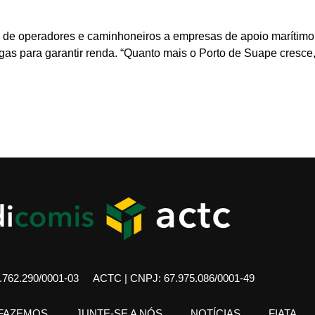
, de operadores e caminhoneiros a empresas de apoio marítimo 
 para garantir renda. “Quanto mais o Porto de Suape cresce, m
762.290/0001-03
ACTC | CNPJ: 67.975.086/0001-49
 FAZEMOS
JUNTE-SE A NÓS
NOTÍCIAS
FIATA