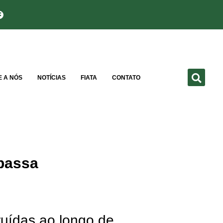
E A NÓS
NOTÍCIAS
FIATA
CONTATO
passa
ruídas ao longo de