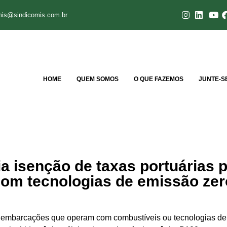
mis@sindicomis.com.br
HOME
QUEM SOMOS
O QUE FAZEMOS
JUNTE-S
a isenção de taxas portuárias 
om tecnologias de emissão zer
a embarcações que operam com combustíveis ou tecnologias d