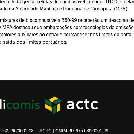
eria, hidrogênio, células de combustível, amônia, B100 e meta
ado da Autoridade Marítima e Portuária de Cingapura (MPA).
misturas de biocombustíveis B50-99 receberão um desconto 
. A MPA destacou que embarcações com tecnologias de emissã
otores auxiliares ao entrar e permanecer nos limites do porto, 
a saída dos limites portuários.
762.290/0001-03
ACTC | CNPJ: 67.975.086/0001-49