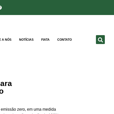
E A NÓS
NOTÍCIAS
FIATA
CONTATO
para
o
e emissão zero, em uma medida