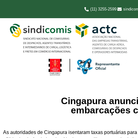
(11) 3255-2599
sindico
Cingapura anunci
embarcações c
As autoridades de Cingapura isentaram taxas portuárias par