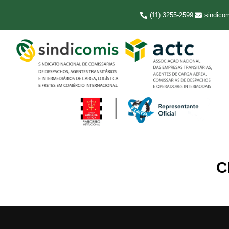
(11) 3255-2599
sindico
C