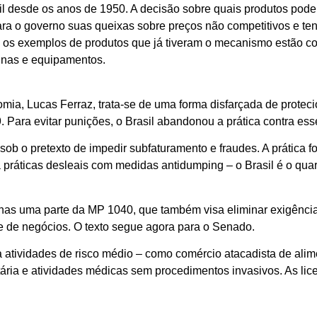
sil desde os anos de 1950. A decisão sobre quais produtos pod
para o governo suas queixas sobre preços não competitivos e te
e os exemplos de produtos que já tiveram o mecanismo estão co
uinas e equipamentos.
omia, Lucas Ferraz, trata-se de uma forma disfarçada de protec
ara evitar punições, o Brasil abandonou a prática contra ess
sob o pretexto de impedir subfaturamento e fraudes. A prática f
a práticas desleais com medidas antidumping – o Brasil é o qu
nas uma parte da MP 1040, que também visa eliminar exigências 
 de negócios. O texto segue agora para o Senado.
 atividades de risco médio – como comércio atacadista de alimen
itária e atividades médicas sem procedimentos invasivos. As lic