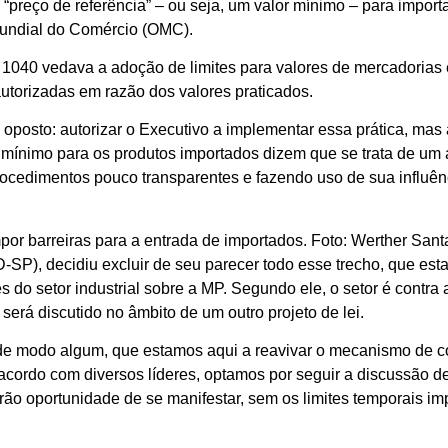
reço de referência” – ou seja, um valor mínimo – para import
Mundial do Comércio (OMC).
1040 vedava a adoção de limites para valores de mercadorias 
torizadas em razão dos valores praticados.
osto: autorizar o Executivo a implementar essa prática, mas 
 mínimo para os produtos importados dizem que se trata de um a
rocedimentos pouco transparentes e fazendo uso de sua influênc
r barreiras para a entrada de importados. Foto: Werther San
D-SP), decidiu excluir de seu parecer todo esse trecho, que est
do setor industrial sobre a MP. Segundo ele, o setor é contra 
será discutido no âmbito de um outro projeto de lei.
, de modo algum, que estamos aqui a reavivar o mecanismo de c
acordo com diversos líderes, optamos por seguir a discussão d
erão oportunidade de se manifestar, sem os limites temporais im