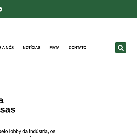
E A NÓS
NOTÍCIAS
FIATA
CONTATO
a
esas
elo lobby da indústria, os