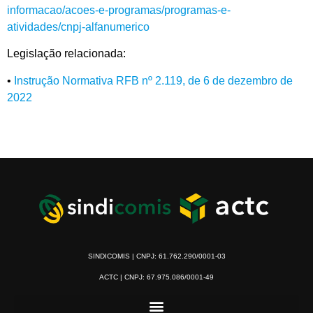
informacao/acoes-e-programas/programas-e-
atividades/cnpj-alfanumerico
Legislação relacionada:
•
Instrução Normativa RFB nº 2.119, de 6 de dezembro de
2022
SINDICOMIS | CNPJ: 61.762.290/0001-03
ACTC | CNPJ: 67.975.086/0001-49