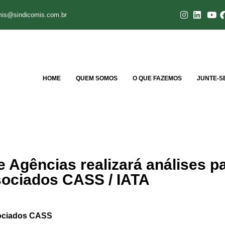
mis@sindicomis.com.br
HOME
QUEM SOMOS
O QUE FAZEMOS
JUNTE-S
 Agências realizará análises p
ociados CASS / IATA
sociados CASS