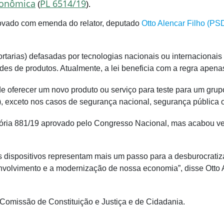
conômica
PL 6514/19
(
).
rovado com
emenda
do relator, deputado
Otto Alencar Filho (PS
rtarias) defasadas por tecnologias nacionais ou internacionai
s de produtos. Atualmente, a lei beneficia com a regra apenas
e oferecer um novo produto ou serviço para teste para um grupo
, exceto nos casos de segurança nacional, segurança pública 
sória 881/19 aprovado pelo Congresso Nacional, mas acabou
v
“Os dispositivos representam mais um passo para a desburocrati
envolvimento e a modernização de nossa economia”, disse Otto 
 Comissão de Constituição e Justiça e de Cidadania.