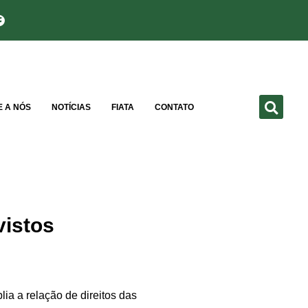
E A NÓS
NOTÍCIAS
FIATA
CONTATO
vistos
ia a relação de direitos das