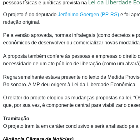
Lei da Liberdade E
pessoas físicas e jurídicas prevista na
O projeto é do deputado
Jerônimo Goergen (PP-RS)
e foi ap
redação original.
Pela versão aprovada, normas infralegais (como decretos e po
econômicos de desenvolver ou comercializar novas modalidade
A proposta também confere às pessoas e empresas o direito d
necessidade de um ato público de liberação (como um alvará)
Regra semelhante estava presente no texto da Medida Provi
Bolsonaro. A MP deu origem à Lei da Liberdade Econômica.
O relator do projeto elogiou as mudanças propostas na lei. 
que, por sua vez, é componente central para viabilizar o des
Tramitação
O projeto tramita em
caráter conclusivo
e será analisado pela
(Agência Câmara de Notícias)