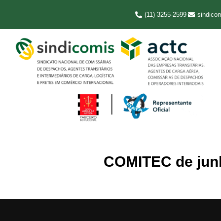
(11) 3255-2599
sindico
COMITEC de junh