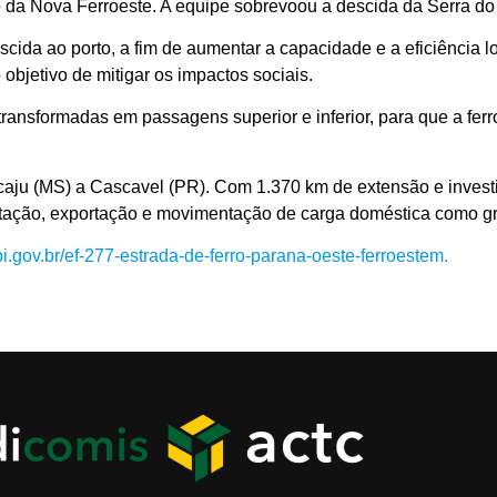
 da Nova Ferroeste. A equipe sobrevoou a descida da Serra do
ida ao porto, a fim de aumentar a capacidade e a eficiência log
objetivo de mitigar os impactos sociais.
transformadas em passagens superior e inferior, para que a fer
acaju (MS) a Cascavel (PR). Com 1.370 km de extensão e inves
ortação, exportação e movimentação de carga doméstica como gr
i.gov.br/ef-277-estrada-de-ferro-parana-oeste-ferroestem.