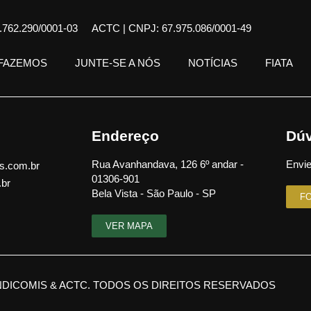
762.290/0001-03
ACTC | CNPJ: 67.975.086/0001-49
 FAZEMOS
JUNTE-SE A NÓS
NOTÍCIAS
FIATA
Endereço
Dúv
Rua Avanhandava, 126 6º andar -
Envie
s.com.br
01306-901
.br
Bela Vista - São Paulo - SP
F
VER MAPA
NDICOMIS & ACTC. TODOS OS DIREITOS RESERVADOS