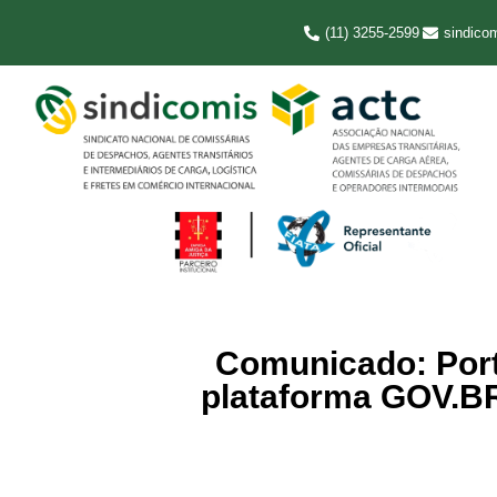
(11) 3255-2599
sindico
Comunicado: Port
plataforma GOV.BR 