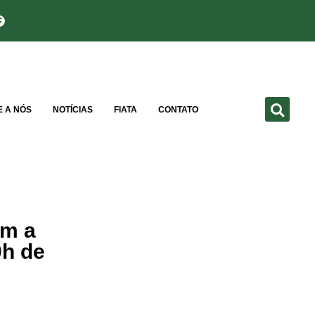
E A NÓS
NOTÍCIAS
FIATA
CONTATO
am a
0h de