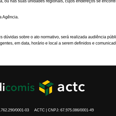
a, ou nas suas unidades regionais, cujos endereços se encontr
da Agência.
s dúvidas sobre o ato normativo, será realizada audiência públ
igentes, em data, horário e local a serem definidos e comunica
762.290/0001-03
ACTC | CNPJ: 67.975.086/0001-49