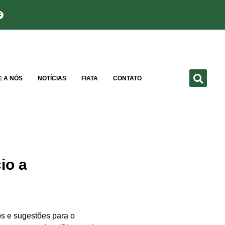
E A NÓS
NOTÍCIAS
FIATA
CONTATO
io a
ios e sugestões para o