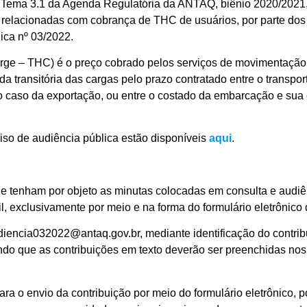
 Tema 3.1 da Agenda Regulatória da ANTAQ, biênio 2020/2021, 
 relacionadas com cobrança de THC de usuários, por parte do
lica nº 03/2022.
ge – THC) é o preço cobrado pelos serviços de movimentação 
da transitória das cargas pelo prazo contratado entre o transpor
 no caso da exportação, ou entre o costado da embarcação e sua 
viso de audiência pública estão disponíveis
aqui
.
 tenham por objeto as minutas colocadas em consulta e audiên
, exclusivamente por meio e na forma do formulário eletrônico 
iencia032022@antaq.gov.br, mediante identificação do contribu
sendo que as contribuições em texto deverão ser preenchidas n
a o envio da contribuição por meio do formulário eletrônico, po