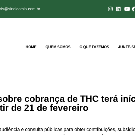
mis@sindicomis.com.br
HOME
QUEM SOMOS
O QUE FAZEMOS
JUNTE-S
sobre cobrança de THC terá iníc
tir de 21 de fevereiro
 audiência e consulta públicas para obter contribuições, subsíd