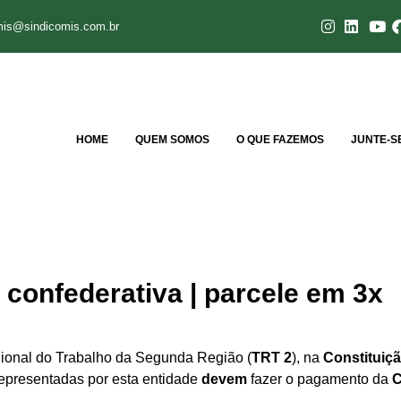
mis@sindicomis.com.br
HOME
QUEM SOMOS
O QUE FAZEMOS
JUNTE-S
 confederativa | parcele em 3x
gional do Trabalho da Segunda Região (
TRT 2
), na
Constituiçã
epresentadas por esta entidade
devem
fazer o pagamento da