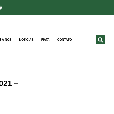
E A NÓS
NOTÍCIAS
FIATA
CONTATO
021 –