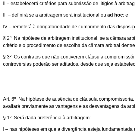
II – estabelecerá critérios para submissão de litígios à arbitra
III – definirá se a arbitragem será institucional ou
ad hoc
; e
IV – remeterá à obrigatoriedade de cumprimento das disposiç
§ 2º Na hipótese de arbitragem institucional, se a câmara arb
critério e o procedimento de escolha da câmara arbitral dentre
§ 3º Os contratos que não contiverem cláusula compromissór
controvérsias poderão ser aditados, desde que seja estabelec
Art. 6º Na hipótese de ausência de cláusula compromissória, 
avaliará previamente as vantagens e as desvantagens da arb
§ 1º Será dada preferência à arbitragem:
I – nas hipóteses em que a divergência esteja fundamentada