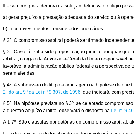
II – sempre que a demora na solução definitiva do litígio poss
a) gerar prejuízo à prestação adequada do serviço ou à operaç
b) inibir investimentos considerados prioritários.
§ 2º O compromisso arbitral poderá ser firmado independentem
§ 3º Caso já tenha sido proposta ação judicial por quaisquer
arbitral, o órgão da Advocacia-Geral da União responsável p
favorável à administração pública federal e a perspectiva de 
serem aferidas.
§ 4º A submissão do litígio à arbitragem na hipótese de que tr
2º do art. 9º da Lei nº 9.307, de 1996
, que indicará, com precis
§ 5º Na hipótese prevista no § 3º, se celebrado compromisso
a questão ao juízo arbitral observará o disposto na
Lei nº 9.4
Art. 7º São cláusulas obrigatórias do compromisso arbitral, 
I – a determinação do local onde se desenvolverá a arbitrage