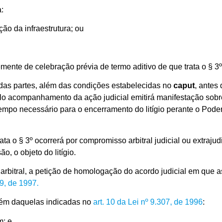
a:
ão da infraestrutura; ou
ente de celebração prévia de termo aditivo de que trata o § 3
 das partes, além das condições estabelecidas no
caput
, antes
elo acompanhamento da ação judicial emitirá manifestação sobr
tempo necessário para o encerramento do litígio perante o Pode
ata o § 3º ocorrerá por compromisso arbitral judicial ou extraju
ão, o objeto do litígio.
 arbitral, a petição de homologação do acordo judicial em que 
69, de 1997.
além daquelas indicadas no
art. 10 da Lei nº 9.307, de 1996
:
m; e