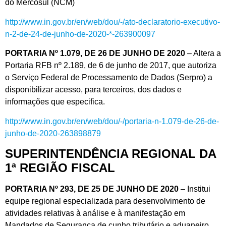
do Mercosul (NCM)
http://www.in.gov.br/en/web/dou/-/ato-declaratorio-executivo-
n-2-de-24-de-junho-de-2020-*-263900097
PORTARIA Nº 1.079, DE 26 DE JUNHO DE 2020
– Altera a
Portaria RFB nº 2.189, de 6 de junho de 2017, que autoriza
o Serviço Federal de Processamento de Dados (Serpro) a
disponibilizar acesso, para terceiros, dos dados e
informações que especifica.
http://www.in.gov.br/en/web/dou/-/portaria-n-1.079-de-26-de-
junho-de-2020-263898879
SUPERINTENDÊNCIA REGIONAL DA
1ª REGIÃO FISCAL
PORTARIA Nº 293, DE 25 DE JUNHO DE 2020
– Institui
equipe regional especializada para desenvolvimento de
atividades relativas à análise e à manifestação em
Mandados de Segurança de cunho tributário e aduaneiro,