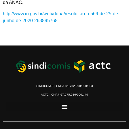
da ANAC.
http://www.in.gov.br/web/dou/-/resolucao-n-569-de-25-de-
junho-de-2020-263895768
SINDICOMIS | CNPJ: 61.762.290/0001-03
ACTC | CNPJ: 67.975.086/0001-49