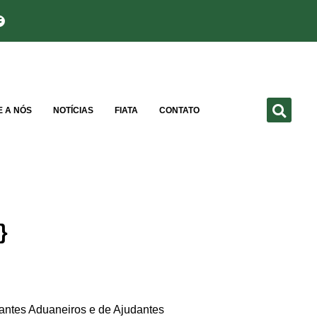
E A NÓS
NOTÍCIAS
FIATA
CONTATO
}
es Aduaneiros e de Ajudantes