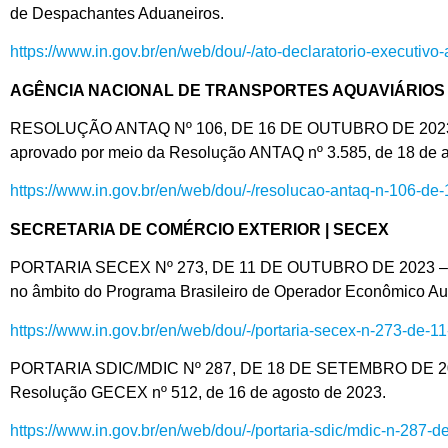
de Despachantes Aduaneiros.
https://www.in.gov.br/en/web/dou/-/ato-declaratorio-executiv
AGÊNCIA NACIONAL DE TRANSPORTES AQUAVIÁRIOS 
RESOLUÇÃO ANTAQ Nº 106, DE 16 DE OUTUBRO DE 2023 – Alt
aprovado por meio da Resolução ANTAQ nº 3.585, de 18 de a
https://www.in.gov.br/en/web/dou/-/resolucao-antaq-n-106-d
SECRETARIA DE COMÉRCIO EXTERIOR | SECEX
PORTARIA SECEX Nº 273, DE 11 DE OUTUBRO DE 2023 – Dispõ
no âmbito do Programa Brasileiro de Operador Econômico A
https://www.in.gov.br/en/web/dou/-/portaria-secex-n-273-de
PORTARIA SDIC/MDIC Nº 287, DE 18 DE SETEMBRO DE 2023 (*)
Resolução GECEX nº 512, de 16 de agosto de 2023.
https://www.in.gov.br/en/web/dou/-/portaria-sdic/mdic-n-287