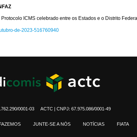
NFAZ
ocolo ICMS celebrado entre os Estados e o Distrito Federa
-outubro-de-2023-516760940
762.290/0001-03
ACTC | CNPJ: 67.975.086/0001-49
 FAZEMOS
JUNTE-SE A NÓS
NOTÍCIAS
FIATA