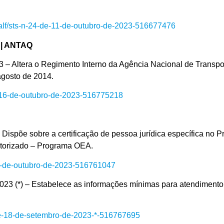
o-alf/sts-n-24-de-11-de-outubro-de-2023-516677476
| ANTAQ
era o Regimento Interno da Agência Nacional de Transpor
gosto de 2014.
e-16-de-outubro-de-2023-516775218
e sobre a certificação de pessoa jurídica específica no P
utorizado – Programa OEA.
-11-de-outubro-de-2023-516761047
 – Estabelece as informações mínimas para atendimento ao 
-de-18-de-setembro-de-2023-*-516767695