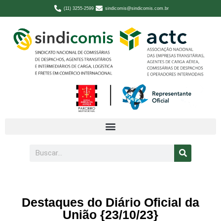
(11) 3255-2599
sindicomis@sindicomis.com.br
Destaques do Diário Oficial da
União {23/10/23}