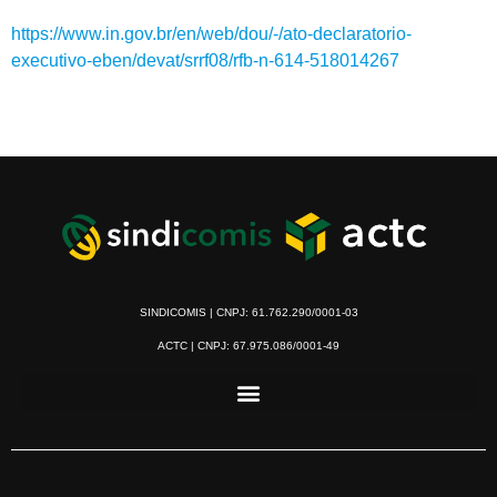
https://www.in.gov.br/en/web/dou/-/ato-declaratorio-
executivo-eben/devat/srrf08/rfb-n-614-518014267
SINDICOMIS | CNPJ: 61.762.290/0001-03
ACTC | CNPJ: 67.975.086/0001-49