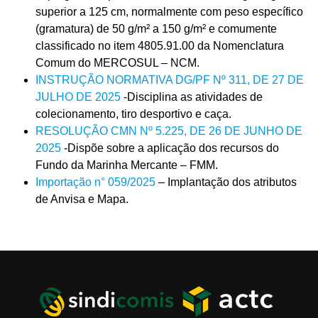
superior a 125 cm, normalmente com peso específico
(gramatura) de 50 g/m² a 150 g/m² e comumente
classificado no item 4805.91.00 da Nomenclatura
Comum do MERCOSUL – NCM.
INSTRUÇÃO NORMATIVA DG/PF Nº 311, DE 27 DE
JULHO DE 2025
-Disciplina as atividades de
colecionamento, tiro desportivo e caça.
RESOLUÇÃO CMN Nº 5.225, DE 26 DE JUNHO DE
2025
-Dispõe sobre a aplicação dos recursos do
Fundo da Marinha Mercante – FMM.
Importação n° 059/2025
– Implantação dos atributos
de Anvisa e Mapa.