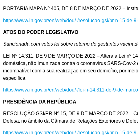
PORTARIA MAPA Nº 405, DE 8 DE MARÇO DE 2022 – Institui o 
https://www.in.gov.br/en/web/dou/-/resolucao-gsi/pr-n-15-d
ATOS DO PODER LEGISLATIVO
Sancionada com vetos lei sobre retorno de gestantes vacinad
LEI Nº 14.311, DE 9 DE MARÇO DE 2022 – Altera a Lei nº 14.1
doméstica, não imunizada contra o coronavírus SARS-Cov-2 das
incompatível com a sua realização em seu domicílio, por meio
especifica.
https://www.in.gov.br/en/web/dou/-/lei-n-14.311-de-9-de-ma
PRESIDÊNCIA DA REPÚBLICA
RESOLUÇÃO GSI/PR Nº 15, DE 9 DE MARÇO DE 2022 – Cria o Gr
Defesa, no âmbito da Câmara de Relações Exteriores e Defe
https://www.in.gov.br/en/web/dou/-/resolucao-gsi/pr-n-15-d