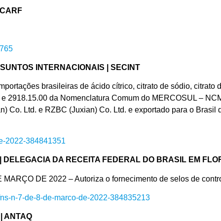
 CARF
2765
SUNTOS INTERNACIONAIS | SECINT
es brasileiras de ácido cítrico, citrato de sódio, citrato de 
4.00 e 2918.15.00 da Nomenclatura Comum do MERCOSUL – NCM,
. Ltd. e RZBC (Juxian) Co. Ltd. e exportado para o Brasil di
-de-2022-384841351
| DELEGACIA DA RECEITA FEDERAL DO BRASIL EM FLO
 DE 2022 – Autoriza o fornecimento de selos de controle
rf/fns-n-7-de-8-de-marco-de-2022-384835213
| ANTAQ