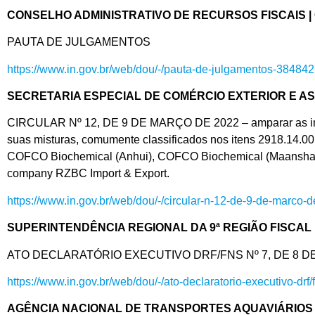
CONSELHO ADMINISTRATIVO DE RECURSOS FISCAIS |
PAUTA DE JULGAMENTOS
https://www.in.gov.br/web/dou/-/pauta-de-julgamentos-38484
SECRETARIA ESPECIAL DE COMÉRCIO EXTERIOR E AS
CIRCULAR Nº 12, DE 9 DE MARÇO DE 2022 – amparar as importaçõ
suas misturas, comumente classificados nos itens 2918.1
COFCO Biochemical (Anhui), COFCO Biochemical (Maanshan) Co
company RZBC Import & Export.
https://www.in.gov.br/web/dou/-/circular-n-12-de-9-de-marco
SUPERINTENDÊNCIA REGIONAL DA 9ª REGIÃO FISCAL 
ATO DECLARATÓRIO EXECUTIVO DRF/FNS Nº 7, DE 8 DE MARÇO
https://www.in.gov.br/web/dou/-/ato-declaratorio-executivo-d
AGÊNCIA NACIONAL DE TRANSPORTES AQUAVIÁRIOS 