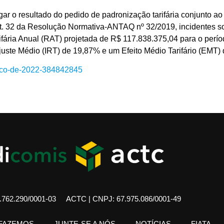
sultado do pedido de padronização tarifária conjunto ao ple
art. 32 da Resolução Normativa-ANTAQ nº 32/2019, incidentes so
fária Anual (RAT) projetada de R$ 117.838.375,04 para o perío
uste Médio (IRT) de 19,87% e um Efeito Médio Tarifário (EMT) 
arco-de-2022-384842845
762.290/0001-03
ACTC | CNPJ: 67.975.086/0001-49
 FAZEMOS
JUNTE-SE A NÓS
NOTÍCIAS
FIATA