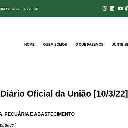
mis@sindicomis.com.br
HOME
QUEM SOMOS
O QUE FAZEMOS
JUNTE-S
iário Oficial da União [10/3/22]
RA, PECUÁRIA E ABASTECIMENTO
siático”