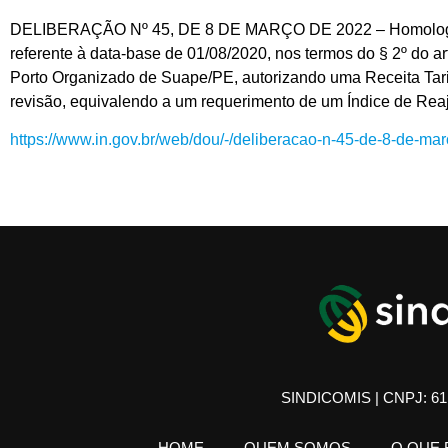
DELIBERAÇÃO Nº 45, DE 8 DE MARÇO DE 2022 – Homologar o re
referente à data-base de 01/08/2020, nos termos do § 2º do 
Porto Organizado de Suape/PE, autorizando uma Receita Tari
revisão, equivalendo a um requerimento de um Índice de Reaj
https://www.in.gov.br/web/dou/-/deliberacao-n-45-de-8-de-m
SINDICOMIS | CNPJ: 61.
HOME
QUEM SOMOS
O QUE