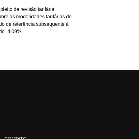
ito de revisão tarifária
bre as modalidades tarifárias do
do de referência subsequente à
de -4,09%.
CONTATO