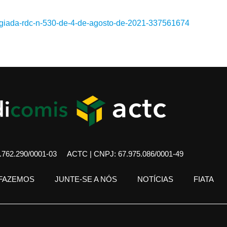
olegiada-rdc-n-530-de-4-de-agosto-de-2021-337561674
762.290/0001-03
ACTC | CNPJ: 67.975.086/0001-49
 FAZEMOS
JUNTE-SE A NÓS
NOTÍCIAS
FIATA