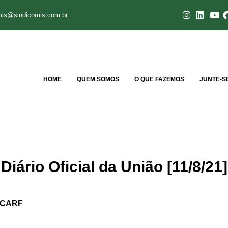
mis@sindicomis.com.br
HOME
QUEM SOMOS
O QUE FAZEMOS
JUNTE-S
iário Oficial da União [11/8/21]
 CARF