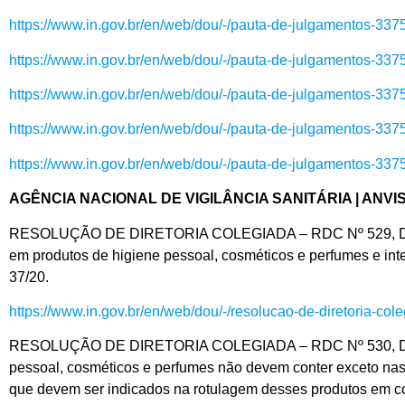
https://www.in.gov.br/en/web/dou/-/pauta-de-julgamentos-33
https://www.in.gov.br/en/web/dou/-/pauta-de-julgamentos-33
https://www.in.gov.br/en/web/dou/-/pauta-de-julgamentos-33
https://www.in.gov.br/en/web/dou/-/pauta-de-julgamentos-33
https://www.in.gov.br/en/web/dou/-/pauta-de-julgamentos-33
AGÊNCIA NACIONAL DE VIGILÂNCIA SANITÁRIA | ANVI
RESOLUÇÃO DE DIRETORIA COLEGIADA – RDC Nº 529, DE 4 D
em produtos de higiene pessoal, cosméticos e perfumes e
37/20.
https://www.in.gov.br/en/web/dou/-/resolucao-de-diretoria-c
RESOLUÇÃO DE DIRETORIA COLEGIADA – RDC Nº 530, DE 4 D
pessoal, cosméticos e perfumes não devem conter exceto nas 
que devem ser indicados na rotulagem desses produtos em c