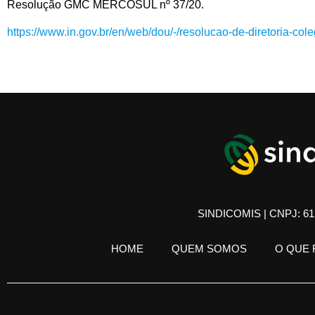
Resolução GMC MERCOSUL nº 37/20.
https://www.in.gov.br/en/web/dou/-/resolucao-de-diretoria-c
SINDICOMIS | CNPJ: 61.
HOME
QUEM SOMOS
O QUE