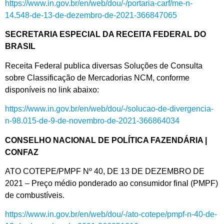
https://www.in.gov.br/en/web/dou/-/portaria-carf/me-n-
14.548-de-13-de-dezembro-de-2021-366847065
SECRETARIA ESPECIAL DA RECEITA FEDERAL DO
BRASIL
Receita Federal publica diversas Soluções de Consulta
sobre Classificação de Mercadorias NCM, conforme
disponíveis no link abaixo:
https://www.in.gov.br/en/web/dou/-/solucao-de-divergencia-
n-98.015-de-9-de-novembro-de-2021-366864034
CONSELHO NACIONAL DE POLÍTICA FAZENDÁRIA |
CONFAZ
ATO COTEPE/PMPF Nº 40, DE 13 DE DEZEMBRO DE
2021 – Preço médio ponderado ao consumidor final (PMPF)
de combustíveis.
https://www.in.gov.br/en/web/dou/-/ato-cotepe/pmpf-n-40-de-