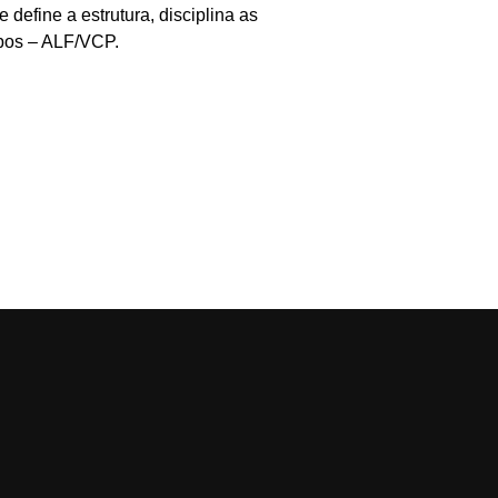
fine a estrutura, disciplina as
opos – ALF/VCP.