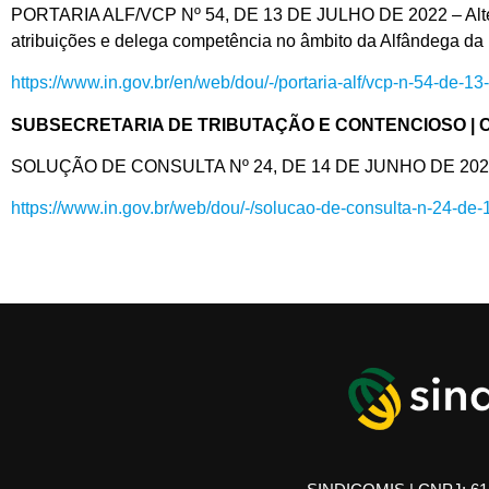
PORTARIA ALF/VCP Nº 54, DE 13 DE JULHO DE 2022 – Altera a
atribuições e delega competência no âmbito da Alfândega da 
https://www.in.gov.br/en/web/dou/-/portaria-alf/vcp-n-54-de-
SUBSECRETARIA DE TRIBUTAÇÃO E CONTENCIOSO |
SOLUÇÃO DE CONSULTA Nº 24, DE 14 DE JUNHO DE 2022 | As
https://www.in.gov.br/web/dou/-/solucao-de-consulta-n-24-d