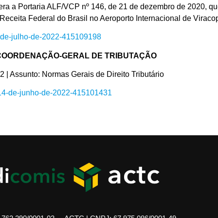
 Portaria ALF/VCP nº 146, de 21 de dezembro de 2020, que de
Receita Federal do Brasil no Aeroporto Internacional de Virac
13-de-julho-de-2022-415109198
 COORDENAÇÃO-GERAL DE TRIBUTAÇÃO
sunto: Normas Gerais de Direito Tributário
e-14-de-junho-de-2022-415101431