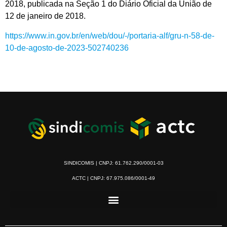
2018, publicada na Seção 1 do Diário Oficial da União de
12 de janeiro de 2018.
https://www.in.gov.br/en/web/dou/-/portaria-alf/gru-n-58-de-
10-de-agosto-de-2023-502740236
SINDICOMIS | CNPJ: 61.762.290/0001-03
ACTC | CNPJ: 67.975.086/0001-49