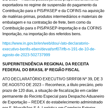
exportadora no regime de suspensão do pagamento da
Contribuição para o PIS/PASEP e da COFINS na aquisição
de matérias-primas, produtos intermediários e materiais de
embalagem e na contratação de frete, bem como da
Contribuição para o PIS/PASEP-Importação e da COFINS
Importação, na importação dos referidos bens.
https://www.in.gov.br/en/web/dou/-/ato-declaratorio-
executivo-benfis-eben/devat/srrf07/rfb-n-191-de-10-de-
agosto-de-2023-502737999
SUPERINTENDÊNCIA REGIONAL DA RECEITA
FEDERAL DO BRASIL 8ª REGIÃO FISCAL
ATO DECLARATÓRIO EXECUTIVO SRRF08 Nº 39, DE 3
DE AGOSTO DE 2023 – Reconhece, a título precário, pelo
prazo de 120 dias, a situação de fiscalização em caráter
permanente do Recinto Especial para Despacho Aduaneiro
de Exportação – REDEX do estabelecimento administrado
por S. Magalhães S.A. Logística em Comércio Exterior.