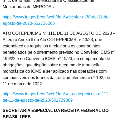
nº 1, de Tarifas, Nomenclatura e Classificação de
Mercadorias do MERCOSUL.
https://www.in.gov.br/en/web/dou/-/circular-n-30-de-11-de-
agosto-de-2023-502726263
ATO COTEPE/ICMS Nº 111, DE 11 DE AGOSTO DE 2023 –
Altera o Anexo II do Ato COTEPE/ICMS nº 43/23, que
estabelece os requisitos e relaciona os contribuintes
beneficiados pelo diferimento previsto no Convênio ICMS nº
199/22 e no Convênio ICMS nº 15/23, no cumprimento de
obrigações, que dispõe sobre o regime de tributação
monofásica do ICMS a ser aplicado nas operações com
combustíveis nos termos da Lei Complementar nº 192, de
11 de março de 2022.
https://www.in.gov.br/en/web/dou/-/ato-cotepe/icms-n-111-
de-11-de-agosto-de-2023-502729389
SECRETARIA ESPECIAL DA RECEITA FEDERAL DO
BRASIL | RFB