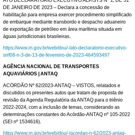
ATO DECLARATÓRIO EXECUTIVO ALF/STS Nº 1, DE 31
DE JANEIRO DE 2023 – Declara a concessão de
habilitação para empresa exercer procedimento simplificado
de embarque mediante transbordo e despacho aduaneiro
de exportação de petróleo em área marítima situada em
águas jurisdicionais brasileiras.
https://www.in.gov.br/web/dou/-/ato-declaratorio-executivo-
srrf08-n-3-de-13-de-fevereiro-de-2023-464593497
AGÊNCIA NACIONAL DE TRANSPORTES
AQUAVIÁRIOS | ANTAQ
ACÓRDÃO Nº 62/2023-ANTAQ – VISTOS, relatados e
discutidos os presentes autos que tratam de proposta de
revisão da Agenda Regulatória da ANTAQ para o triênio
2022-2024, com a inclusão de temas, considerando as
determinações constantes do Acórdão-ANTAQ nº 105-2022
(SEI nº 1534616).
https://www.in.gov.br/web/dou/-/acordao-n-62/2023-antaq-