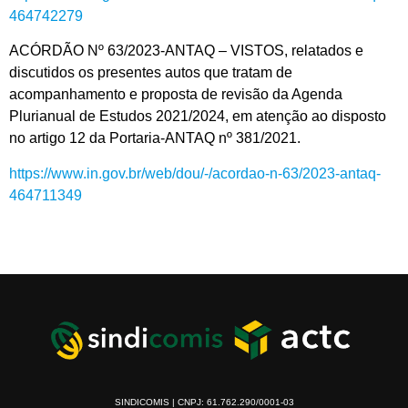
464742279
ACÓRDÃO Nº 63/2023-ANTAQ – VISTOS, relatados e
discutidos os presentes autos que tratam de
acompanhamento e proposta de revisão da Agenda
Plurianual de Estudos 2021/2024, em atenção ao disposto
no artigo 12 da Portaria-ANTAQ nº 381/2021.
https://www.in.gov.br/web/dou/-/acordao-n-63/2023-antaq-
464711349
SINDICOMIS | CNPJ: 61.762.290/0001-03