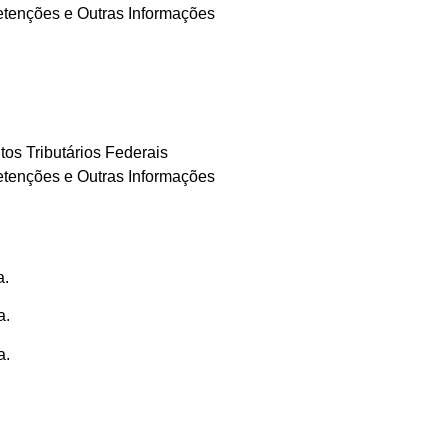
etenções e Outras Informações
s Tributários Federais
etenções e Outras Informações
a.
a.
a.