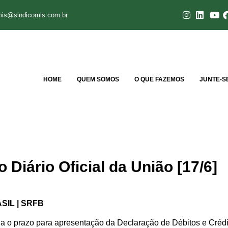
mis@sindicomis.com.br
HOME
QUEM SOMOS
O QUE FAZEMOS
JUNTE-S
 Diário Oficial da União [17/6]
SIL | SRFB
prazo para apresentação da Declaração de Débitos e Crédito