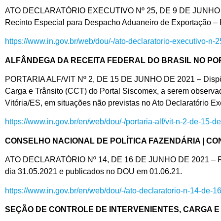
ATO DECLARATÓRIO EXECUTIVO Nº 25, DE 9 DE JUNHO DE 2021
Recinto Especial para Despacho Aduaneiro de Exportação 
https://www.in.gov.br/web/dou/-/ato-declaratorio-executivo-
ALFÂNDEGA DA RECEITA FEDERAL DO BRASIL NO POR
PORTARIA ALF/VIT Nº 2, DE 15 DE JUNHO DE 2021 – Dispõe s
Carga e Trânsito (CCT) do Portal Siscomex, a serem observad
Vitória/ES, em situações não previstas no Ato Declaratório 
https://www.in.gov.br/en/web/dou/-/portaria-alf/vit-n-2-de-1
CONSELHO NACIONAL DE POLÍTICA FAZENDÁRIA | CO
ATO DECLARATÓRIO Nº 14, DE 16 DE JUNHO DE 2021 – Ratif
dia 31.05.2021 e publicados no DOU em 01.06.21.
https://www.in.gov.br/en/web/dou/-/ato-declaratorio-n-14-de
SEÇÃO DE CONTROLE DE INTERVENIENTES, CARGA E