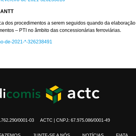
 ANTT
dos procedimentos a serem seguidos quando da elaboração e
mentos – PTI no âmbito das concessionárias ferroviárias.
unho-de-2021-*-326238491
762.290/0001-03
ACTC | CNPJ: 67.975.086/0001-49
 FAZEMOS
JUNTE-SE A NÓS
NOTÍCIAS
FIATA