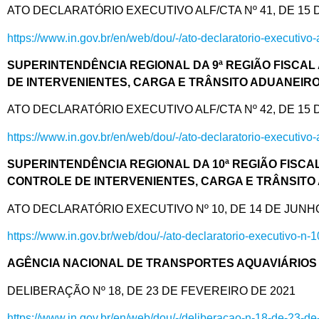
ATO DECLARATÓRIO EXECUTIVO ALF/CTA Nº 41, DE 15 DE J
https://www.in.gov.br/en/web/dou/-/ato-declaratorio-executiv
SUPERINTENDÊNCIA REGIONAL DA 9ª REGIÃO FISCAL
DE INTERVENIENTES, CARGA E TRÂNSITO ADUANEIR
ATO DECLARATÓRIO EXECUTIVO ALF/CTA Nº 42, DE 15 DE J
https://www.in.gov.br/en/web/dou/-/ato-declaratorio-executiv
SUPERINTENDÊNCIA REGIONAL DA 10ª REGIÃO FISCA
CONTROLE DE INTERVENIENTES, CARGA E TRÂNSITO
ATO DECLARATÓRIO EXECUTIVO Nº 10, DE 14 DE JUNH
https://www.in.gov.br/web/dou/-/ato-declaratorio-executivo-
AGÊNCIA NACIONAL DE TRANSPORTES AQUAVIÁRIOS 
DELIBERAÇÃO Nº 18, DE 23 DE FEVEREIRO DE 2021
https://www.in.gov.br/en/web/dou/-/deliberacao-n-18-de-23-d