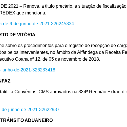
 – Renova, a título precário, a situação de fiscalização 
– REDEX que menciona.
n-25-de-9-de-junho-de-2021-326245334
TO DE VITÓRIA
obre os procedimentos para o registro de recepção de carga
os pelos intervenientes, no âmbito da Alfândega da Receita Fed
Executivo Coana nº 12, de 05 de novembro de 2018.
5-de-junho-de-2021-326233418
NFAZ
ica Convênios ICMS aprovados na 334ª Reunião Extraordin
-16-de-junho-de-2021-326229371
 TRÂNSITO ADUANEIRO