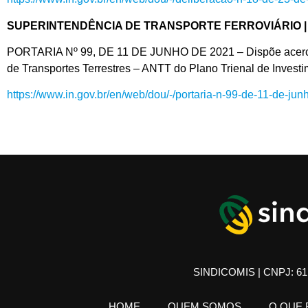
SUPERINTENDÊNCIA DE TRANSPORTE FERROVIÁRIO |
PORTARIA Nº 99, DE 11 DE JUNHO DE 2021 – Dispõe acerca 
de Transportes Terrestres – ANTT do Plano Trienal de Investi
https://www.in.gov.br/en/web/dou/-/portaria-n-99-de-11-de-j
SINDICOMIS | CNPJ: 61.
HOME
QUEM SOMOS
O QUE