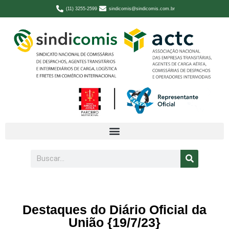
(11) 3255-2599
sindicomis@sindicomis.com.br
Destaques do Diário Oficial da
União {19/7/23}