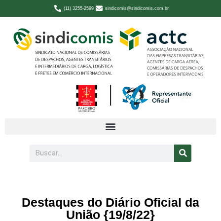
(11) 3255-2599
sindicomis@sindicomis.com.br
Destaques do Diário Oficial da
União {19/8/22}