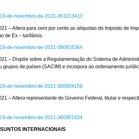
de-19-de-novembro-de-2021-361013413
era para zero por cento as alíquotas do Imposto de Impor
 de Ex – tarifários.
de-19-de-novembro-de-2021-360916364
Dispõe sobre a Regulamentação do Sistema de Administraç
rupos de países (SACIM) e incorpora ao ordenamento jurídico b
de-19-de-novembro-de-2021-360904158
era representante do Governo Federal, titular e respecti
de-19-de-novembro-de-2021-360901834
SSUNTOS INTERNACIONAIS