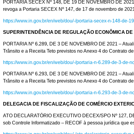
PORTARIA SECEX Nº 148, DE 19 DE NOVEMBRO DE 2021 – Alter
revoga a Portaria SECEX Nº 147, de 17 de novembro de 202
https://www.in.gov.br/en/web/dou/-/portaria-secex-n-148-de
SUPERINTENDÊNCIA DE REGULAÇÃO ECONÔMICA DE
PORTARIA Nº 6.289, DE 3 DE NOVEMBRO DE 2021 – Atualizar 
Trânsito e a Receita Teto previstos no Anexo 4 do Contrato
https://www.in.gov.br/en/web/dou/-/portaria-n-6.289-de-3-d
PORTARIA Nº 6.293, DE 3 DE NOVEMBRO DE 2021 – Atualizar 
Trânsito e a Receita Teto previstos no Anexo 4 do Contrato
https://www.in.gov.br/en/web/dou/-/portaria-n-6.293-de-3-d
DELEGACIA DE FISCALIZAÇÃO DE COMÉRCIO EXTERIO
ATO DECLARATÓRIO EXECUTIVO DECEX/SPO Nº 127, DE 16 D
sob Controle Informatizado – RECOF à pessoa jurídica que es