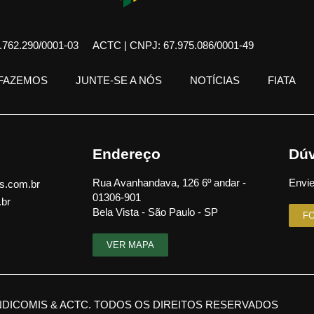
762.290/0001-03
ACTC | CNPJ: 67.975.086/0001-49
 FAZEMOS
JUNTE-SE A NÓS
NOTÍCIAS
FIATA
Endereço
Dúv
Rua Avanhandava, 126 6º andar -
Envie
s.com.br
01306-901
.br
Bela Vista - São Paulo - SP
F
VER MAPA
NDICOMIS & ACTC. TODOS OS DIREITOS RESERVADOS