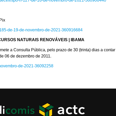
ivo-decex/spo-n-127-de-16-de-novembro-de-2021-360906440
Pix
b-n-185-de-19-de-novembro-de-2021-360916684
ECURSOS NATURAIS RENOVÁVEIS | IBAMA
Consulta Pública, pelo prazo de 30 (trinta) dias a contar 
, de 06 de dezembro de 2011.
de-novembro-de-2021-36092258