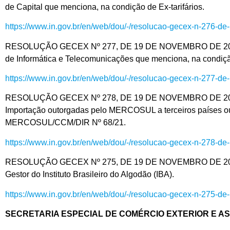
de Capital que menciona, na condição de Ex-tarifários.
https://www.in.gov.br/en/web/dou/-/resolucao-gecex-n-276-
RESOLUÇÃO GECEX Nº 277, DE 19 DE NOVEMBRO DE 2021 – Alt
de Informática e Telecomunicações que menciona, na condição
https://www.in.gov.br/en/web/dou/-/resolucao-gecex-n-277-
RESOLUÇÃO GECEX Nº 278, DE 19 DE NOVEMBRO DE 2021 – 
Importação outorgadas pelo MERCOSUL a terceiros países ou g
MERCOSUL/CCM/DIR Nº 68/21.
https://www.in.gov.br/en/web/dou/-/resolucao-gecex-n-278-
RESOLUÇÃO GECEX Nº 275, DE 19 DE NOVEMBRO DE 2021 – Alt
Gestor do Instituto Brasileiro do Algodão (IBA).
https://www.in.gov.br/en/web/dou/-/resolucao-gecex-n-275-
SECRETARIA ESPECIAL DE COMÉRCIO EXTERIOR E A