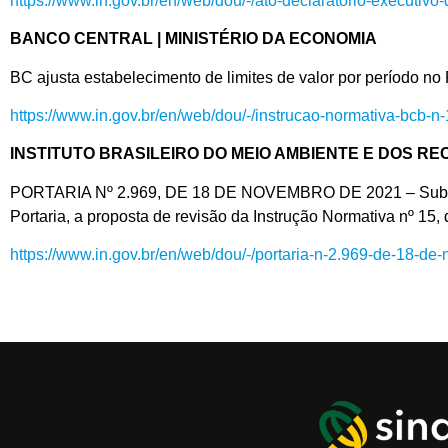
https://www.in.gov.br/en/web/dou/-/ato-declaratorio-execut
BANCO CENTRAL | MINISTÉRIO DA ECONOMIA
BC ajusta estabelecimento de limites de valor por período no 
https://www.in.gov.br/en/web/dou/-/instrucao-normativa-bc
INSTITUTO BRASILEIRO DO MEIO AMBIENTE E DOS R
PORTARIA Nº 2.969, DE 18 DE NOVEMBRO DE 2021 – Submete a 
Portaria, a proposta de revisão da Instrução Normativa nº 15
https://www.in.gov.br/en/web/dou/-/portaria-n-2.969-de-18-