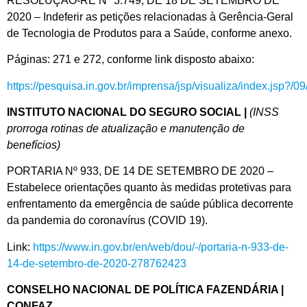
RESOLUÇÃO-RE Nº 3.749, DE 18 DE SETEMBRO DE
2020 – Indeferir as petições relacionadas à Gerência-Geral
de Tecnologia de Produtos para a Saúde, conforme anexo.
Páginas: 271 e 272, conforme link disposto abaixo:
https://pesquisa.in.gov.br/imprensa/jsp/visualiza/index.jsp?/
INSTITUTO NACIONAL DO SEGURO SOCIAL |
(INSS
prorroga rotinas de atualização e manutenção de
benefícios)
PORTARIA Nº 933, DE 14 DE SETEMBRO DE 2020 –
Estabelece orientações quanto às medidas protetivas para
enfrentamento da emergência de saúde pública decorrente
da pandemia do coronavírus (COVID 19).
Link:
https://www.in.gov.br/en/web/dou/-/portaria-n-933-de-
14-de-setembro-de-2020-278762423
CONSELHO NACIONAL DE POLÍTICA FAZENDÁRIA |
CONFAZ