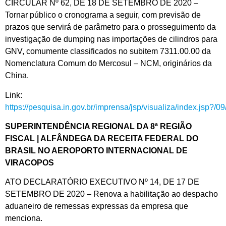
CIRCULAR Nº 62, DE 18 DE SETEMBRO DE 2020 –
Tornar público o cronograma a seguir, com previsão de
prazos que servirá de parâmetro para o prosseguimento da
investigação de dumping nas importações de cilindros para
GNV, comumente classificados no subitem 7311.00.00 da
Nomenclatura Comum do Mercosul – NCM, originários da
China.
Link:
https://pesquisa.in.gov.br/imprensa/jsp/visualiza/index.jsp?/
SUPERINTENDÊNCIA REGIONAL DA 8ª REGIÃO
FISCAL | ALFÂNDEGA DA RECEITA FEDERAL DO
BRASIL NO AEROPORTO INTERNACIONAL DE
VIRACOPOS
ATO DECLARATÓRIO EXECUTIVO Nº 14, DE 17 DE
SETEMBRO DE 2020 – Renova a habilitação ao despacho
aduaneiro de remessas expressas da empresa que
menciona.